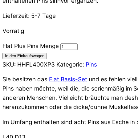
enthaltenen Pins sinnvoll ergänzen.
Lieferzeit:
5-7 Tage
Vorrätig
Flat Plus Pins Menge
In den Einkaufswagen
SKU
:
HHFL400XP3
Kategorie:
Pins
Sie besitzen das
Flat Basis-Set
und es fehlen vie
Pins haben möchte, weil die, die serienmäßig im 
anderen Menschen. Vielleicht bräuchte man desha
heranzukommen oder die dicke/dünne Muskelfaser z
Im Umfang enthalten sind acht Pins aus Esche in
L40 D13